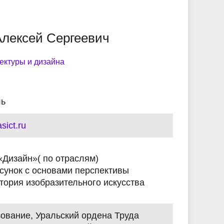
ики
Устав
Памятка первокурснику
Антитеррористическая и
Кибербезопасность и
Служба по контракту
кибербезопасность.
финансовая грамотность
Алексей Сергеевич
Видеогалерея
Безопасность
Учебно-производственный
жизнедеятельности
Дистанционное образование
комплекс
ектуры и дизайна
рий
Справки и документы заочное
 с
Панорама колледжа
отделение
ль
Информация для родителей
sict.ru
 «Дизайн»( по отраслям)
сунок с основами перспективы
тория изобразительного искусства
ование, Уральский ордена Труда