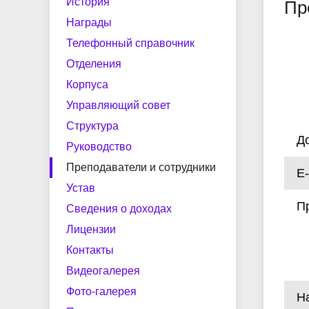
центр
по мер
История
Пр
Структура
Наши выпускники
Документы и справки
Руково
Целево
Трудоус
Награды
содейст
Телефонный справочник
Сведения о доходах
Лиценз
Студенческий спортивный клуб
Мастер
Отделения
Фото-галерея
Импульс
Полезн
Корпуса
Рабочие программы воспитания
Экстрен
Управляющий совет
Конкурсная деятельность
Виртуальная приемная
Ваканс
и календарные планы ВР
помощь
Структура
Д
Руководство
Преподаватели и сотрудники
E-
Добровольные пожертвования
Устав
П
Сведения о доходах
Лицензии
Контакты
Видеогалерея
Фото-галерея
Н