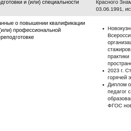
дготовки и (или) специальности
Красного Знам
03.06.1991, и
анные о повышении квалификации
Новокузн
 (или) профессиональной
Всеросси
ереподготовке
организа
стажиров
практики
пространс
2023 г. 
горячей э
Диплом о
педагог 
образова
ФГОС ново