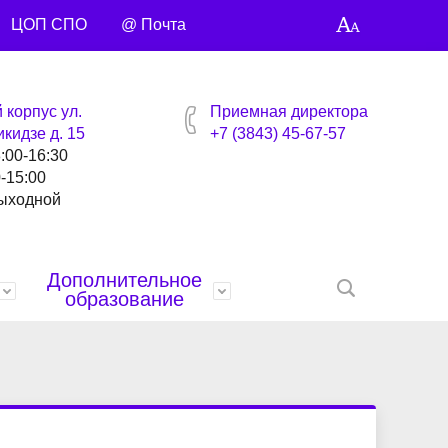
ЦОП СПО
@ Почта
 корпус ул.
Приемная директора
кидзе д. 15
+7 (3843) 45-67-57
8:00-16:30
0-15:00
выходной
Дополнительное
образование
нтов
ей
Награды
Специальности и профессии
Библиотека
Профсоюзная страница
Контакты
анты
Управляющий совет
Видео сюжеты
Учебные материалы
Точка кипения
Умные каникулы