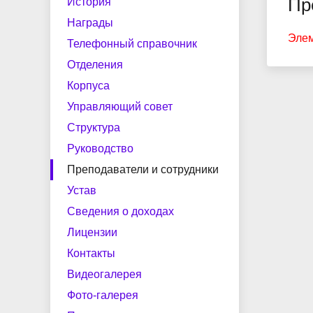
Пр
центр
по мер
История
Структура
Наши выпускники
Документы и справки
Руково
Целево
Трудоус
Награды
содейст
Элем
Телефонный справочник
Сведения о доходах
Лиценз
Студенческий спортивный клуб
Мастер
Отделения
Фото-галерея
Импульс
Полезн
Корпуса
Рабочие программы воспитания
Экстрен
Управляющий совет
Конкурсная деятельность
Виртуальная приемная
Ваканс
и календарные планы ВР
помощь
Структура
Руководство
Преподаватели и сотрудники
Добровольные пожертвования
Устав
Сведения о доходах
Лицензии
Контакты
Видеогалерея
Фото-галерея