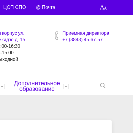
ЦОП СПО
@ Почта
 корпус ул.
Приемная директора
кидзе д. 15
+7 (3843) 45-67-57
8:00-16:30
0-15:00
выходной
Дополнительное
образование
нтов
ей
Награды
Специальности и профессии
Библиотека
Профсоюзная страница
Контакты
анты
Управляющий совет
Видео сюжеты
Учебные материалы
Точка кипения
Умные каникулы