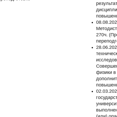
результа
дисципли
повышени
08.08.20
Методист
270ч. (П
переподг
28.06.20
техничес
исследов
Совершен
физики в
дополнит
повышени
02.03.20
государс
универси
выполнен
(или) оп