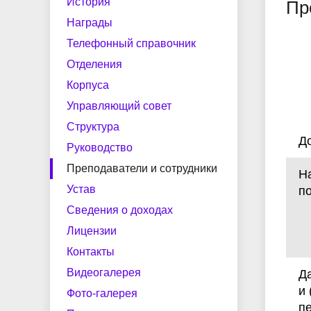
центр
по мер
История
Пр
Структура
Наши выпускники
Документы и справки
Руково
Целево
Трудоус
Награды
содейст
Телефонный справочник
Сведения о доходах
Лиценз
Студенческий спортивный клуб
Мастер
Отделения
Фото-галерея
Импульс
Полезн
Корпуса
Рабочие программы воспитания
Экстрен
Управляющий совет
Конкурсная деятельность
Виртуальная приемная
Ваканс
и календарные планы ВР
помощь
Структура
Д
Руководство
Преподаватели и сотрудники
Н
Добровольные пожертвования
Устав
по
Сведения о доходах
Лицензии
Контакты
Видеогалерея
Д
и
Фото-галерея
п