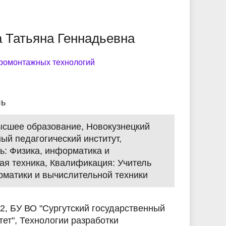
ики
Устав
Памятка первокурснику
Антитеррористическая и
Кибербезопасность и
Служба по контракту
кибербезопасность.
финансовая грамотность
 Татьяна Геннадьевна
Видеогалерея
Безопасность
Учебно-производственный
жизнедеятельности
Дистанционное образование
комплекс
ромонтажных технологий
рий
Справки и документы заочное
 с
Панорама колледжа
отделение
ль
Информация для родителей
Высшее образование, Новокузнецкий
ый педагогический институт,
ь: Физика, информатика и
ая техника, Квалификация: Учитель
рматики и вычислительной техники
22, БУ ВО "Сургутский государственный
тет", Технологии разработки