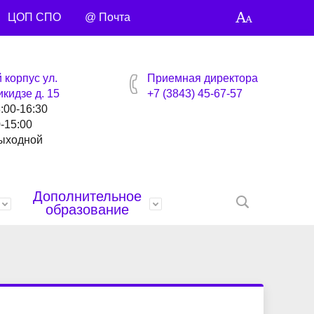
ЦОП СПО
@ Почта
 корпус ул.
Приемная директора
кидзе д. 15
+7 (3843) 45-67-57
8:00-16:30
0-15:00
выходной
Дополнительное
образование
нтов
ей
Награды
Специальности и профессии
Библиотека
Профсоюзная страница
Контакты
анты
Управляющий совет
Видео сюжеты
Учебные материалы
Точка кипения
Умные каникулы