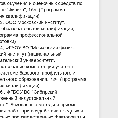
тов обучения и оценочных средств по
не "Физика", 16ч. (Программа
я квалификации)
23, ООО Московский институт,
 образовательной квалификации,
рограмма профессиональной
отовки)
24, ФГАОУ ВО "Московский физико-
кий институт (национальный
ательский университет)",
ствование компетенций учителя
 системе базового, профильного и
ельного образования, 72ч. (Программа
я квалификации)
26г. ФГБОУ ВО "Сибирский
твенный индустриальный
тет". Безопасные методы и приемы
ия работ при воздействии вредных и
асных производственных факторов 16ч.