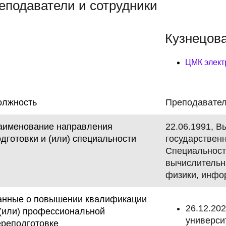
оприятиям
еподаватели и сотрудники
дство
е обучение
тройство выпускников и
Преподаватели и сотрудн
Профессионалитет
Студенческая жизнь
Образовательный кредит
Российские Студенческие
вие трудоустройству
Отряды
Кузнецова
ии
Контакты
ские
Яндекс Колледж
ые ссылки
Партнеры
ЦМК элект
ная психологическая
Центр креативных индуст
ии колледжа
Об условиях обучения лиц
"ART в кубе"
олжность
Преподавате
ОВЗ и инвалидностью
аименование направления
22.06.1991, 
дготовки и (или) специальности
государственн
Специальност
вычислительн
физики, инфо
анные о повышении квалификации
26.12.20
 (или) профессиональной
универси
ереподготовке