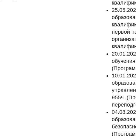
квалифик
25.05.20
образова
квалифик
первой п
организа
квалифик
20.01.20
обучения
(Програм
10.01.20
образова
управлен
955ч. (П
переподг
04.08.20
образова
безопасн
(Програ