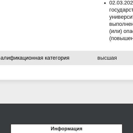
02.03.20
государс
универси
выполнен
(или) оп
(повышен
валификационная категория
высшая
Информация