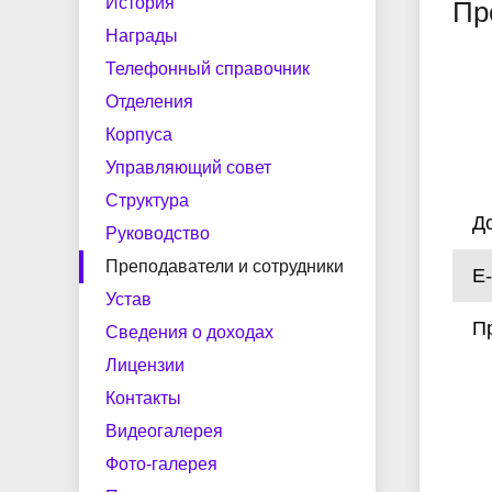
центр
по мер
История
Пр
Структура
Наши выпускники
Документы и справки
Руково
Целево
Трудоус
Награды
содейст
Телефонный справочник
Сведения о доходах
Лиценз
Студенческий спортивный клуб
Мастер
Отделения
Фото-галерея
Импульс
Полезн
Корпуса
Рабочие программы воспитания
Экстрен
Управляющий совет
Конкурсная деятельность
Виртуальная приемная
Ваканс
и календарные планы ВР
помощь
Структура
Д
Руководство
Преподаватели и сотрудники
E-
Добровольные пожертвования
Устав
П
Сведения о доходах
Лицензии
Контакты
Видеогалерея
Фото-галерея