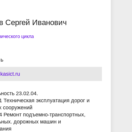
ики
Устав
Памятка первокурснику
Антитеррористическая и
Кибербезопасность и
Служба по контракту
кибербезопасность.
финансовая грамотность
в Сергей Иванович
Видеогалерея
Безопасность
Учебно-производственный
жизнедеятельности
Дистанционное образование
комплекс
ического цикла
рий
Справки и документы заочное
 с
Панорама колледжа
отделение
ль
Информация для родителей
asict.ru
ность 23.02.04.
1 Техническая эксплуатация дорог и
 сооружений
4 Ремонт подъемно-транспортных,
ьных. дорожных машин и
ания