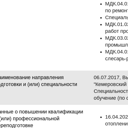
МДК.04.0
по ремон
Специаль
МДК.01.0
работ пр
МДК.03.0
промышл
МДК.04.0
слесарь-
аименование направления
06.07.2017, 
дготовки и (или) специальности
"Кемеровский 
Специальност
обучение (по
анные о повышении квалификации
16.04.202
 (или) профессиональной
отоплени
ереподготовке