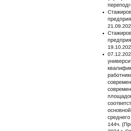
переподг
Стажиров
предприя
21.09.202
Стажиров
предприя
19.10.202
07.12.20
универси
квалифик
работник
современ
современ
площадок
соответс
основной
среднего
144ч. (П