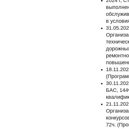
2024 г, 
выполнен
обслужив
в услови
31.05.20
Организа
техничес
дорожных
ремонтно
повышени
18.11.20
(Програм
30.11.202
БАС, 144
квалифик
21.11.20
Организа
конкурсо
72ч. (Пр