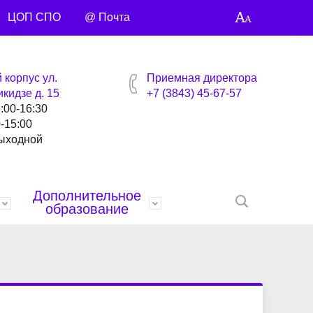
ЦОП СПО
@ Почта
 корпус ул.
Приемная директора
кидзе д. 15
+7 (3843) 45-67-57
8:00-16:30
0-15:00
выходной
Дополнительное
образование
нтов
ей
Награды
Специальности и профессии
Библиотека
Профсоюзная страница
Контакты
анты
Управляющий совет
Видео сюжеты
Учебные материалы
Точка кипения
Умные каникулы