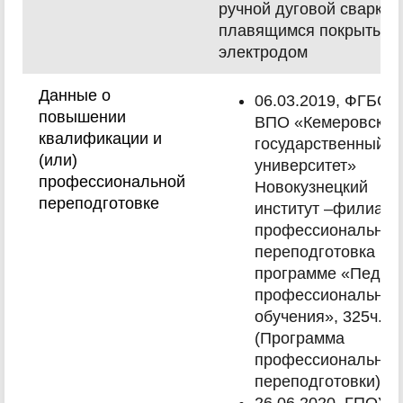
ручной дуговой сварки
плавящимся покрытым
электродом
Данные о
06.03.2019, ФГБОУ
повышении
ВПО «Кемеровский
квалификации и
государственный
(или)
университет»
профессиональной
Новокузнецкий
переподготовке
институт –филиал
профессиональная
переподготовка по
программе «Педаго
профессиональног
обучения», 325ч.
(Программа
профессиональной
переподготовки)