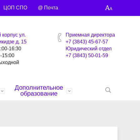
ЦОП СПО
@ Почта
 корпус ул.
Приемная директора
кидзе д. 15
+7 (3843) 45-67-57
8:00-16:30
Юридический отдел
0-15:00
+7 (3843) 50-01-59
выходной
Дополнительное
образование
ей
Награды
Бланки и образцы документов
Библиотека
Профсоюзная страница
Контакты
анты
Управляющий совет
Спортивная жизнь
Учебные материалы
Точка кипения
Умные каникулы