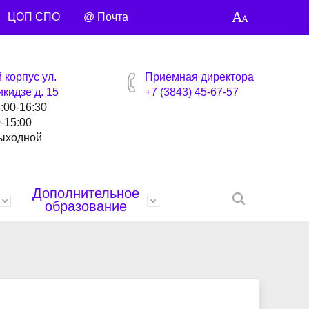
ЦОП СПО
@ Почта
 корпус ул.
Приемная директора
кидзе д. 15
+7 (3843) 45-67-57
8:00-16:30
0-15:00
выходной
Дополнительное
образование
нтов
ей
Награды
Специальности и профессии
Библиотека
Профсоюзная страница
Контакты
анты
Управляющий совет
Видео сюжеты
Учебные материалы
Точка кипения
Умные каникулы