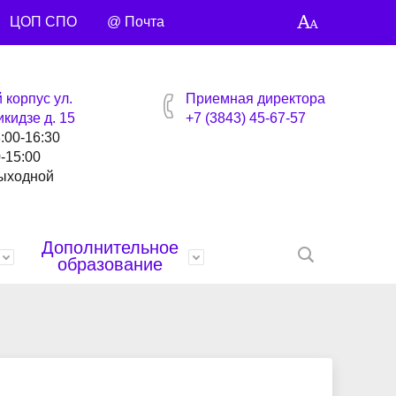
ЦОП СПО
@ Почта
 корпус ул.
Приемная директора
кидзе д. 15
+7 (3843) 45-67-57
8:00-16:30
0-15:00
выходной
Дополнительное
образование
нтов
ей
Награды
Специальности и профессии
Библиотека
Профсоюзная страница
Контакты
анты
Управляющий совет
Видео сюжеты
Учебные материалы
Точка кипения
Умные каникулы