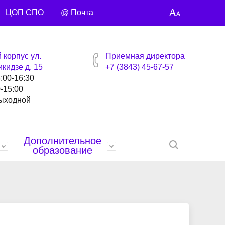
ЦОП СПО
@ Почта
 корпус ул.
Приемная директора
кидзе д. 15
+7 (3843) 45-67-57
8:00-16:30
0-15:00
выходной
Дополнительное
образование
ей
Награды
Бланки и образцы документов
Библиотека
Профсоюзная страница
Контакты
анты
Управляющий совет
Спортивная жизнь
Учебные материалы
Точка кипения
Умные каникулы