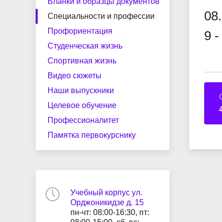
центр
по мер
Бланки и образцы документов
Структура
Наши выпускники
Документы и справки
Руково
Целево
Трудоус
08
Специальности и профессии
содейст
Профориентация
9 -
Сведения о доходах
Лиценз
Студенческий спортивный клуб
Мастер
Студенческая жизнь
Фото-галерея
Импульс
Полезн
Спортивная жизнь
Рабочие программы воспитания
Экстрен
Видео сюжеты
Конкурсная деятельность
Виртуальная приемная
Ваканс
и календарные планы ВР
помощь
Наши выпускники
Целевое обучение
Профессионалитет
Добровольные пожертвования
Памятка первокурснику
Учебный корпус ул.
Орджоникидзе д. 15
пн-чт: 08:00-16:30, пт: