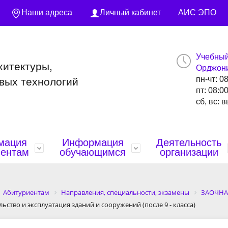
Наши адреса
Личный кабинет
АИС ЭПО
Учебный
хитектуры,
Орджони
пн-чт: 0
вых технологий
пт: 08:0
сб, вс: 
мация
Информация
Деятельность
иентам
обучающимся
организации
ения
тие
ание занятий
ательная работа
История
Бланки и образцы докуме
Общежитие
Портфолио преподавател
Нормативная база
Абитуриентам
Направления, специальности, экзамены
ЗАОЧНА
ьство и эксплуатация зданий и сооружений (после 9 - класса)
ния
ческая жизнь
ый информационный
ные документы
Корпуса
Спортивная жизнь
ГИА
Конференции конкурсы гр
Конкурсы, олимпиады