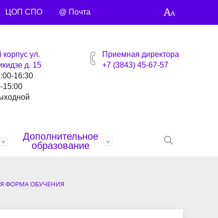
ЦОП СПО
@ Почта
 корпус ул.
Приемная директора
кидзе д. 15
+7 (3843) 45-67-57
8:00-16:30
0-15:00
выходной
Дополнительное
образование
нтов
ей
Награды
Специальности и профессии
Библиотека
Профсоюзная страница
Контакты
Я ФОРМА ОБУЧЕНИЯ
анты
Управляющий совет
Видео сюжеты
Учебные материалы
Точка кипения
Умные каникулы