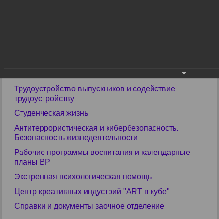
Библиотека
Прими участие в конкурсах
ЕГЭ
ГИА
Учебные материалы
Документы и справки
Трудоустройство выпускников и содействие
трудоустройству
Студенческая жизнь
Антитеррористическая и кибербезопасность.
Безопасность жизнедеятельности
Рабочие программы воспитания и календарные
планы ВР
Экстренная психологическая помощь
Центр креативных индустрий "ART в кубе"
Справки и документы заочное отделение