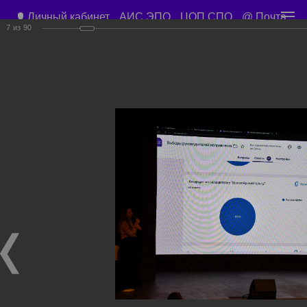
Личный кабинет
АИС ЭПО
ЦОП СПО
@ Почта
7
из
90
Приемная директора
+7 (3843) 45-67-57
Учебный корпус ул. Орджоникидзе д. 15
Учебные планы
Расписание занятий
Общежитие