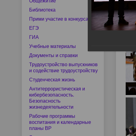
Фо
центр
по мер
Общежитие
Структура
Наши выпускники
Документы и справки
Руково
Целево
Трудоус
Библиотека
содейст
ОТЧ
Прими участие в конкурсах
Сведения о доходах
Лиценз
28.10
Студенческий спортивный клуб
Мастер
ЕГЭ
Фото-галерея
Импульс
Полезн
ГИА
Рабочие программы воспитания
Экстрен
Учебные материалы
Конкурсная деятельность
Виртуальная приемная
Ваканс
и календарные планы ВР
помощь
Документы и справки
Трудоустройство выпускников
и содействие трудоустройству
Студенческая жизнь
Добровольные пожертвования
Антитеррористическая и
кибербезопасность.
Безопасность
жизнедеятельности
Рабочие программы
воспитания и календарные
планы ВР