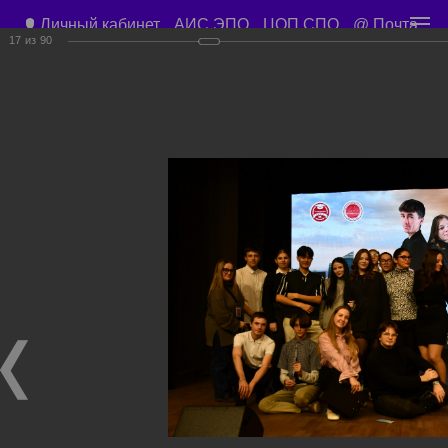
Личный кабинет
АИС ЭПО
ЦОП СПО
@ Почта
17
из
90
Приемная директора
+7 (3843) 45-67-57
Учебный корпус ул. Орджоникидзе д. 15
Учебные планы
Расписание занятий
Общежитие