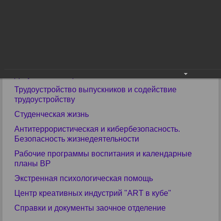
Библиотека
Прими участие в конкурсах
ЕГЭ
ГИА
Учебные материалы
Документы и справки
Трудоустройство выпускников и содействие
трудоустройству
Студенческая жизнь
Антитеррористическая и кибербезопасность.
Безопасность жизнедеятельности
Рабочие программы воспитания и календарные
планы ВР
Экстренная психологическая помощь
Центр креативных индустрий "ART в кубе"
Справки и документы заочное отделение