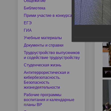
Фо
центр
по мер
Общежитие
Структура
Наши выпускники
Документы и справки
Руково
Целево
Трудоус
Библиотека
содейст
ОТЧ
Прими участие в конкурсах
Сведения о доходах
Лиценз
28.10
Студенческий спортивный клуб
Мастер
ЕГЭ
Фото-галерея
Импульс
Полезн
ГИА
Рабочие программы воспитания
Экстрен
Учебные материалы
Конкурсная деятельность
Виртуальная приемная
Ваканс
и календарные планы ВР
помощь
Документы и справки
Трудоустройство выпускников
и содействие трудоустройству
Студенческая жизнь
Добровольные пожертвования
Антитеррористическая и
кибербезопасность.
Безопасность
жизнедеятельности
Рабочие программы
воспитания и календарные
планы ВР