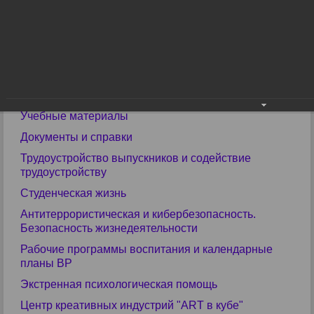
Общежитие
Библиотека
Прими участие в конкурсах
ЕГЭ
ГИА
Учебные материалы
Документы и справки
Трудоустройство выпускников и содействие
трудоустройству
Студенческая жизнь
Антитеррористическая и кибербезопасность.
Безопасность жизнедеятельности
Рабочие программы воспитания и календарные
планы ВР
Экстренная психологическая помощь
Центр креативных индустрий "ART в кубе"