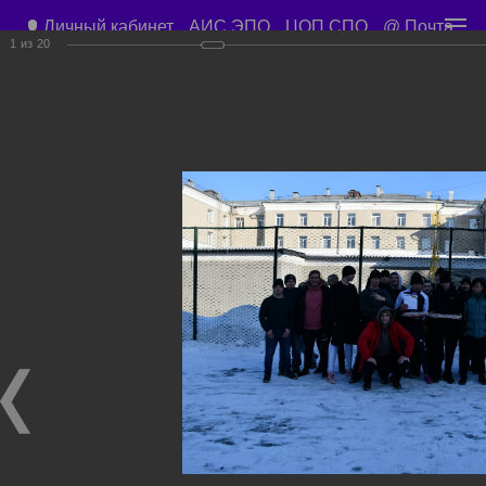
Личный кабинет
АИС ЭПО
ЦОП СПО
@ Почта
1
из
20
Приемная директора
+7 (3843) 45-67-57
Юридический отдел
+7 (3843) 50-01-59
Учебный корпус ул. Орджоникидзе д. 15
Учебные планы
Расписание занятий