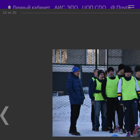
Личный кабинет
АИС ЭПО
ЦОП СПО
@ Почта
10
из
20
Приемная директора
+7 (3843) 45-67-57
Учебный корпус ул. Орджоникидзе д. 15
Учебные планы
Расписание занятий
Общежитие