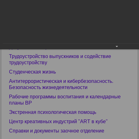
Библиотека
Прими участие в конкурсах
ЕГЭ
ГИА
Учебные материалы
Документы и справки
Трудоустройство выпускников и содействие
трудоустройству
Студенческая жизнь
Антитеррористическая и кибербезопасность.
Безопасность жизнедеятельности
Рабочие программы воспитания и календарные
планы ВР
Экстренная психологическая помощь
Центр креативных индустрий "ART в кубе"
Справки и документы заочное отделение