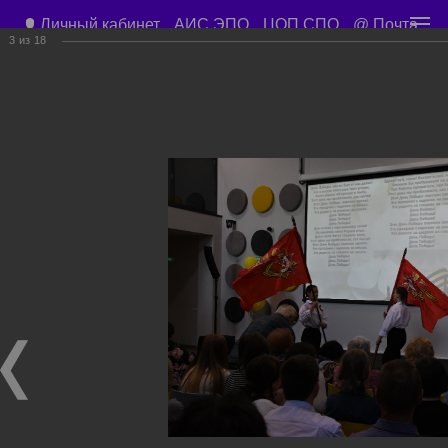
Личный кабинет
АИС ЭПО
ЦОП СПО
@ Почта
3
из
18
Приемная директора
+7 (3843) 45-67-57
Учебный корпус ул. Орджоникидзе д. 15
Учебные планы
Расписание занятий
Общежитие