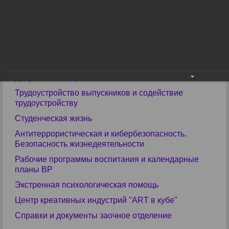
Библиотека
Прими участие в конкурсах
ЕГЭ
ГИА
Учебные материалы
Документы и справки
Трудоустройство выпускников и содействие
трудоустройству
Студенческая жизнь
Антитеррористическая и кибербезопасность.
Безопасность жизнедеятельности
Рабочие программы воспитания и календарные
планы ВР
Экстренная психологическая помощь
Центр креативных индустрий "ART в кубе"
Справки и документы заочное отделение