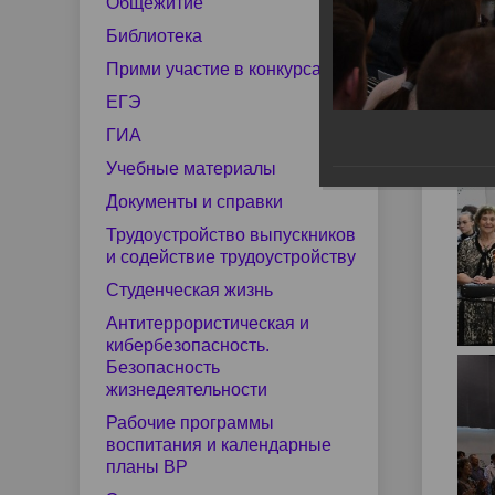
Фо
центр
по мер
Общежитие
Структура
Наши выпускники
Документы и справки
Руково
Целево
Трудоус
Библиотека
содейст
Кон
Прими участие в конкурсах
Сведения о доходах
Лиценз
26.06
Студенческий спортивный клуб
Мастер
ЕГЭ
Фото-галерея
Импульс
Полезн
ГИА
Рабочие программы воспитания
Экстрен
Учебные материалы
Конкурсная деятельность
Виртуальная приемная
Ваканс
и календарные планы ВР
помощь
Документы и справки
Трудоустройство выпускников
и содействие трудоустройству
Студенческая жизнь
Добровольные пожертвования
Антитеррористическая и
кибербезопасность.
Безопасность
жизнедеятельности
Рабочие программы
воспитания и календарные
планы ВР