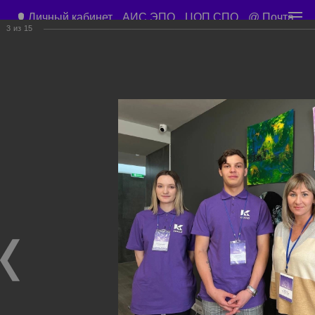
Личный кабинет
АИС ЭПО
ЦОП СПО
@ Почта
3
из
15
Приемная директора
+7 (3843) 45-67-57
Учебный корпус ул. Орджоникидзе д. 15
Учебные планы
Расписание занятий
Общежитие