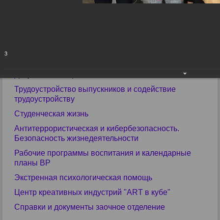
Библиотека
Прими участие в конкурсах
ЕГЭ
ГИА
3
Учебные материалы
Документы и справки
Трудоустройство выпускников и содействие
трудоустройству
Студенческая жизнь
Антитеррористическая и кибербезопасность.
Безопасность жизнедеятельности
Рабочие программы воспитания и календарные
планы ВР
Экстренная психологическая помощь
Центр креативных индустрий "ART в кубе"
Справки и документы заочное отделение